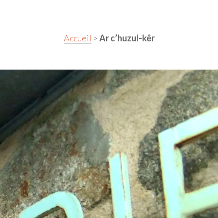
Accueil
>
Ar c’huzul-kêr