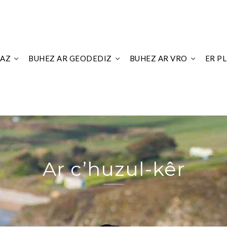
LAZ
BUHEZ AR GEODEDIZ
BUHEZ AR VRO
ER P
Ar c’huzul-kêr