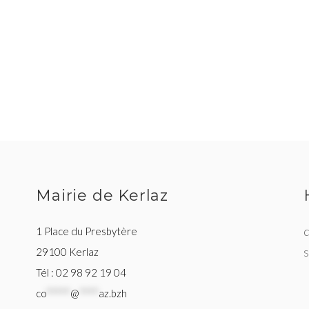
Mairie de Kerlaz
d
1 Place du Presbytère
29100 Kerlaz
Tél : 02 98 92 19 04
co
*****
@
****
az.bzh